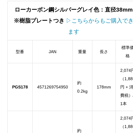
ローカーボン鋼シルバーグレイ色：直径38mm
※樹脂プレートつき
▷こちらからもご購入で
ます
標準
型番
JAN
重量
長さ
格
2,074
（1,88
約
PGS178
4571269754950
178mm
円 + 
0.2kg
費税）
1本
2,074
（1,88
約