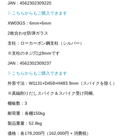
JAN：4562302309220
▷こちらからもご購入できます
XW03GS：6mm+6mm
2枚合わせ防弾ガラス
支柱：ローカーボン鋼支柱（シルバー）
※支柱のネジ穴は8mmです
JAN：4562302309237
▷こちらからもご購入できます
外形寸法：W1131×D458×H483.9mm（スパイクを除く）
※真鍮削りだしスパイク＆スパイク受け同梱。
棚板数：3
耐荷重：各棚150kg
製品重量：52.8kg
価格：各178,200円（162,000円 + 消費税）