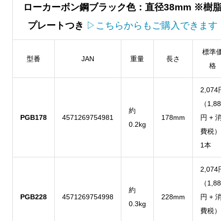
ローカーボン鋼ブラック色：直径38mm ※樹
プレートつき
▷こちらからもご購入できます
標準
型番
JAN
重量
長さ
格
2,074
（1,88
約
PGB178
4571269754981
178mm
円 + 
0.2kg
費税）
1本
2,074
（1,88
約
PGB228
4571269754998
228mm
円 + 
0.3kg
費税）