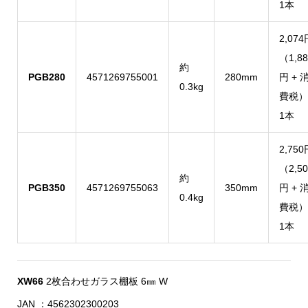
1本
2,074
（1,88
約
PGB280
4571269755001
280mm
円 + 
0.3kg
費税）
1本
2,750
（2,50
約
PGB350
4571269755063
350mm
円 + 
0.4kg
費税）
1本
XW66
2枚合わせガラス棚板 6㎜ W
JAN ：4562302300203