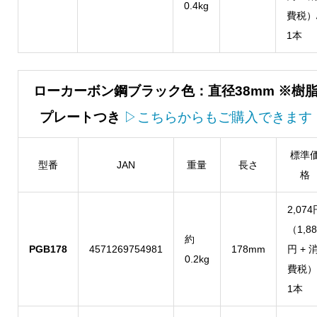
0.4kg
費税）
1本
ローカーボン鋼ブラック色：直径38mm ※樹
プレートつき
▷こちらからもご購入できます
標準
型番
JAN
重量
長さ
格
2,074
（1,88
約
PGB178
4571269754981
178mm
円 + 
0.2kg
費税）
1本