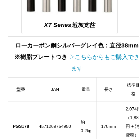
XT Series追加支柱
ローカーボン鋼シルバーグレイ色：直径38mm
※樹脂プレートつき
▷こちらからもご購入で
ます
標準
型番
JAN
重量
長さ
格
2,074
（1,88
約
PGS178
4571269754950
178mm
円 + 
0.2kg
費税）