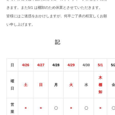
きます。また5/1 は棚卸のため休業とさせていただきます。
皆様にはご迷惑をおかけしますが、何卒ご了承の程宜しくお願
い申し上げます。
記
日
4/26
4/27
4/28
4/29
4/30
5/1
5/
木
曜
土
日
月
火
水
棚
日
卸
営
×
×
〇
×
〇
×
業