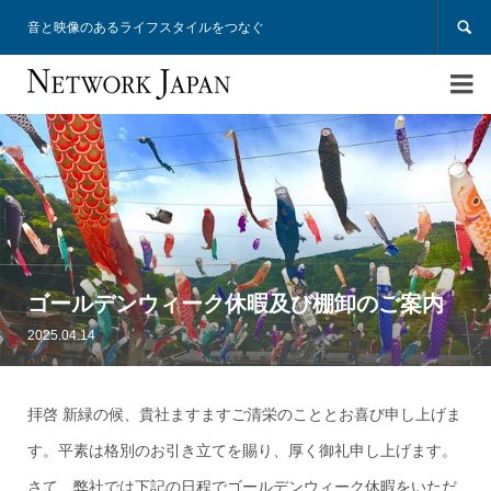

音と映像のあるライフスタイルをつなぐ

ゴールデンウィーク休暇及び棚卸のご案内
2025.04.14
拝啓 新緑の候、貴社ますますご清栄のこととお喜び申し上げま
す。平素は格別のお引き立てを賜り、厚く御礼申し上げます。
さて、弊社では下記の日程でゴールデンウィーク休暇をいただ