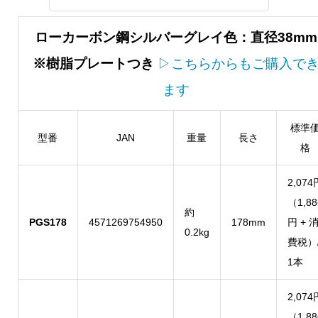
ローカーボン鋼シルバーグレイ色：直径38mm
※樹脂プレートつき
▷こちらからもご購入で
ます
標準
型番
JAN
重量
長さ
格
2,074
（1,88
約
PGS178
4571269754950
178mm
円 + 
0.2kg
費税）
1本
2,074
（1,88