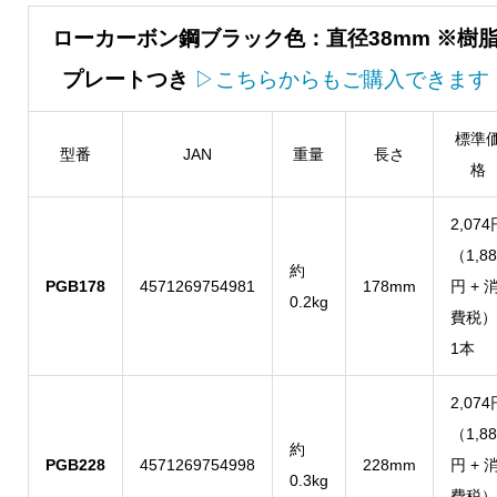
ローカーボン鋼ブラック色：直径38mm ※樹
プレートつき
▷こちらからもご購入できます
標準
型番
JAN
重量
長さ
格
2,074
（1,88
約
PGB178
4571269754981
178mm
円 + 
0.2kg
費税）
1本
2,074
（1,88
約
PGB228
4571269754998
228mm
円 + 
0.3kg
費税）