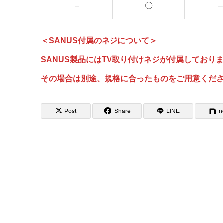
–
〇
–
＜SANUS付属のネジについて＞
SANUS製品にはTV取り付けネジが付属しており
その場合は別途、規格に合ったものをご用意くだ
Post
Share
LINE
n