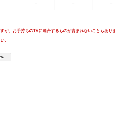
–
–
–
ますが、お手持ちのTVに適合するものが含まれないこともあり
さい。
ote