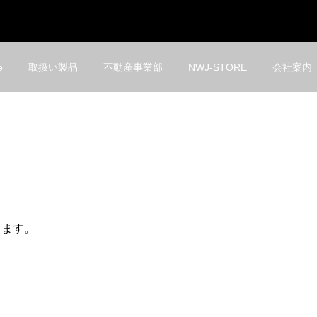
e
取扱い製品
不動産事業部
NWJ-STORE
会社案内
きます。