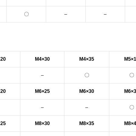
〇
–
–
20
M4×30
M4×35
M5×
–
〇
〇
20
M6×25
M6×30
M6×
–
–
〇
25
M8×30
M8×35
M8×