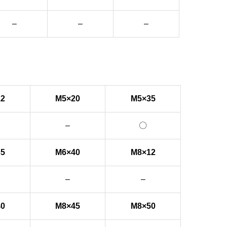
–
–
–
12
M5×20
M5×35
–
〇
35
M6×40
M8×12
–
–
40
M8×45
M8×50