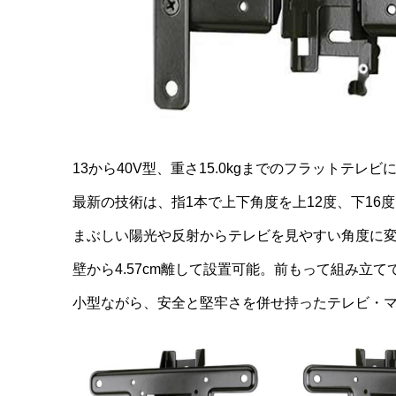
13から40V型、重さ15.0kgまでのフラットテレ
最新の技術は、指1本で上下角度を上12度、下16
まぶしい陽光や反射からテレビを見やすい角度に
壁から4.57cm離して設置可能。前もって組み立
小型ながら、安全と堅牢さを併せ持ったテレビ・