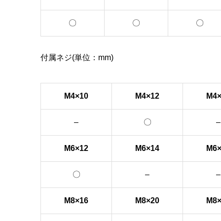
〇
〇
〇
付属ネジ(単位：mm)
M4×10
M4×12
M4×
–
〇
–
M6×12
M6×14
M6×
〇
–
–
M8×16
M8×20
M8×