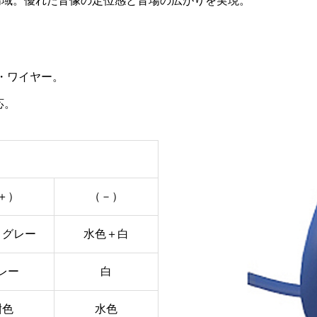
高域。優れた音像の定位感と音場の広がりを実現。
ン・ワイヤー。
応。
＋）
（－）
＋グレー
水色＋白
レー
白
紺色
水色