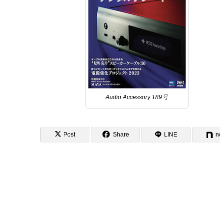
Audio Accessory 189号
Post
Share
LINE
n